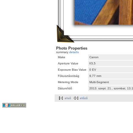
Photo Properties
summary
details
Make
Canon
Aperture Value
f/3,5
Exposure Bias Value
0 EV
Fókusztávolság
9,77 mm
Metering Mode
Multi-Segment
Dátum/Idő
2013. szept. 21., szombat, 13
első
előző