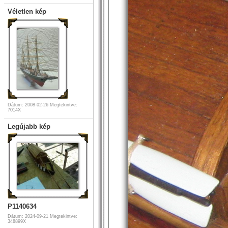
Véletlen kép
Dátum: 2008-02-26
Megtekintve:
7014X
Legújabb kép
P1140634
Dátum: 2024-09-21
Megtekintve:
348899X