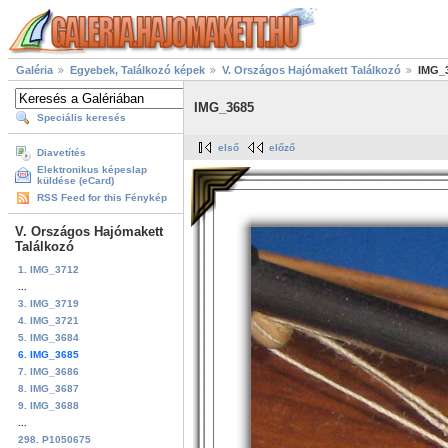
Galéria
Egyebek, Találkozó képek
V. Országos Hajómakett Találkozó
IMG_
IMG_3685
Speciális keresés
első
előző
Diavetítés
Elektronikus képeslap
küldése (eCard)
RSS Feed for this Fénykép
V. Országos Hajómakett
Találkozó
1. IMG_3712
...
3. IMG_3719
4. IMG_3721
5. IMG_3684
6. IMG_3685
7. IMG_3686
8. IMG_3687
9. IMG_3688
...
298. P1050675