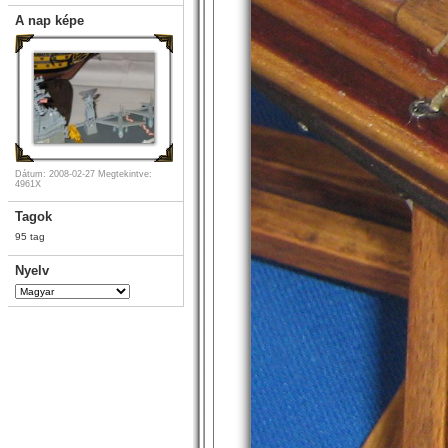
A nap képe
Dátum: 2008-02-27
Megtekintve:
4961X
Tagok
95 tag
Nyelv