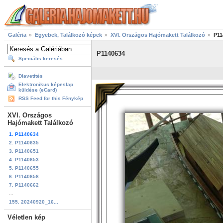
Galéria
Egyebek, Találkozó képek
XVI. Országos Hajómakett Találkozó
P11
P1140634
Speciális keresés
Diavetítés
Elektronikus képeslap
küldése (eCard)
RSS Feed for this Fénykép
XVI. Országos
Hajómakett Találkozó
1. P1140634
2. P1140635
3. P1140651
4. P1140653
5. P1140655
6. P1140658
7. P1140662
...
155. 20240920_16...
Véletlen kép