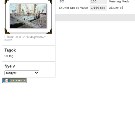
ISO
100
Metering Mode
Shutter Speed Value
1/160 sec
Dátum/Idő
Dátum: 2008-02-26
Megtekintve:
5319X
Tagok
95 tag
Nyelv