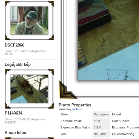
DSCF2866
Dátum: 2017-01-23
Megtekintve:
4083X
Legújabb kép
Photo Properties
summary
details
P1140634
Make
Panasonic
Model
Dátum: 2024-09-21
Megtekintve:
Aperture Value
f/3,5
Color Space
348935X
Exposure Bias Value
0 EV
Exposure Program
A nap képe
Vaku
No Flash
Fókusztávolság