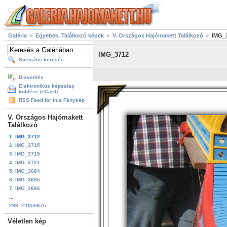
Galéria
Egyebek, Találkozó képek
V. Országos Hajómakett Találkozó
IMG_
IMG_3712
Speciális keresés
Diavetítés
Elektronikus képeslap
küldése (eCard)
RSS Feed for this Fénykép
V. Országos Hajómakett
Találkozó
1. IMG_3712
2. IMG_3715
3. IMG_3719
4. IMG_3721
5. IMG_3684
6. IMG_3685
7. IMG_3686
...
298. P1050675
Véletlen kép