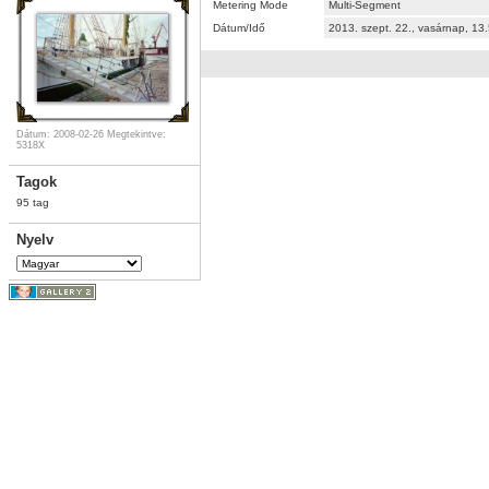
Metering Mode
Multi-Segment
Dátum/Idő
2013. szept. 22., vasárnap, 1
Dátum: 2008-02-26
Megtekintve:
5318X
Tagok
95 tag
Nyelv