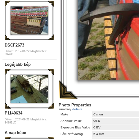
DSCF2673
Dátum: 2017-01-22
Megtekintve:
3926X
Legújabb kép
Photo Properties
summary
details
P1140634
Make
Canon
Dátum: 2024-09-21
Megtekintve:
Aperture Value
f/5,6
348931X
Exposure Bias Value
0 EV
A nap képe
Fókusztávolság
5,4 mm