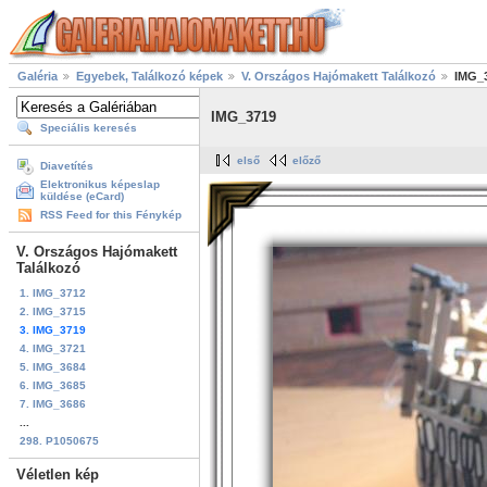
Galéria
Egyebek, Találkozó képek
V. Országos Hajómakett Találkozó
IMG_
IMG_3719
Speciális keresés
első
előző
Diavetítés
Elektronikus képeslap
küldése (eCard)
RSS Feed for this Fénykép
V. Országos Hajómakett
Találkozó
1. IMG_3712
2. IMG_3715
3. IMG_3719
4. IMG_3721
5. IMG_3684
6. IMG_3685
7. IMG_3686
...
298. P1050675
Véletlen kép