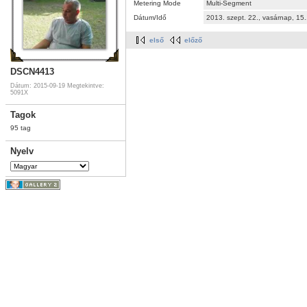
Metering Mode
Multi-Segment
Dátum/Idő
2013. szept. 22., vasárnap, 1
első
előző
DSCN4413
Dátum: 2015-09-19
Megtekintve:
5091X
Tagok
95 tag
Nyelv