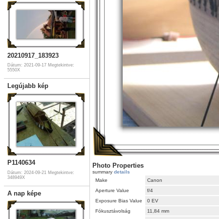
20210917_183923
Dátum: 2021-09-17
Megtekintve:
5550X
Legújabb kép
P1140634
Photo Properties
summary
details
Dátum: 2024-09-21
Megtekintve:
348949X
Make
Canon
Aperture Value
f/4
A nap képe
Exposure Bias Value
0 EV
Fókusztávolság
11,84 mm