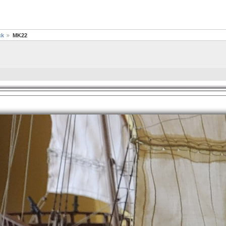
ck
MK22