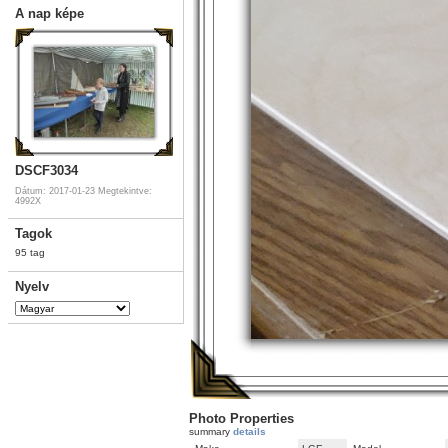
A nap képe
DSCF3034
Dátum: 2017-01-23
Megtekintve:
4992X
Tagok
95 tag
Nyelv
Photo Properties
summary
details