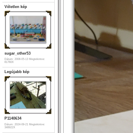
Véletlen kép
sugar_other53
Dátum: 2008-05-13
Megtekintve:
81760X
Legújabb kép
P1140634
Dátum: 2024-09-21
Megtekintve:
348922X