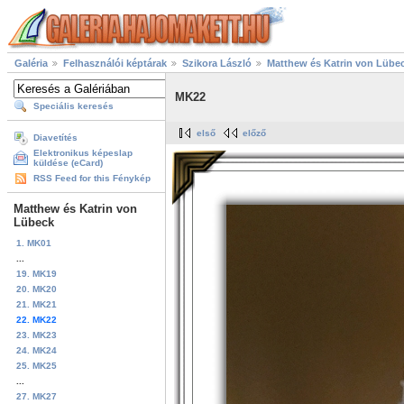
Galéria
Felhasználói képtárak
Szikora László
Matthew és Katrin von Lübe
MK22
Speciális keresés
első
előző
Diavetítés
Elektronikus képeslap
küldése (eCard)
RSS Feed for this Fénykép
Matthew és Katrin von
Lübeck
1. MK01
...
19. MK19
20. MK20
21. MK21
22. MK22
23. MK23
24. MK24
25. MK25
...
27. MK27