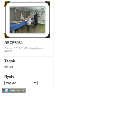
DSCF3034
Dátum: 2017-01-23
Megtekintve:
4988X
Tagok
95 tag
Nyelv