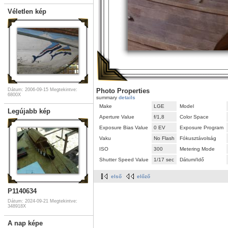
Véletlen kép
Dátum: 2006-09-15
Megtekintve:
Photo Properties
6800X
summary
details
Make
LGE
Model
Legújabb kép
Aperture Value
f/1,8
Color Space
Exposure Bias Value
0 EV
Exposure Program
Vaku
No Flash
Fókusztávolság
ISO
300
Metering Mode
Shutter Speed Value
1/17 sec
Dátum/Idő
első
előző
P1140634
Dátum: 2024-09-21
Megtekintve:
348918X
A nap képe