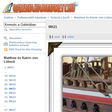
Galéria
Felhasználói képtárak
Szikora László
Matthew és Katrin von Lübe
MK21
Speciális keresés
első
előző
Diavetítés
Elektronikus képeslap
küldése (eCard)
RSS Feed for this Fénykép
Matthew és Katrin von
Lübeck
1. MK01
...
18. MK18
19. MK19
20. MK20
21. MK21
22. MK22
23. MK23
24. MK24
...
27. MK27