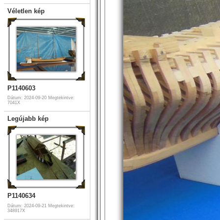
Véletlen kép
P1140603
Dátum: 2024-09-20
Megtekintve:
7041X
Legújabb kép
P1140634
Dátum: 2024-09-21
Megtekintve:
348917X