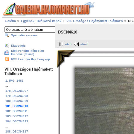
Galéria
Egyebek, Találkozó képek
VIII. Országos Hajómakett Találkozó
DS
DSCN4610
Speciális keresés
első
előző
Diavetítés
Elektronikus képeslap
küldése (eCard)
RSS Feed for this Fénykép
VIII. Országos Hajómakett
Találkozó
1. IMG_1483
...
178. DSCN4607
179. DSCN4608
180. DSCN4609
181. DSCN4610
182. DSCN4611
183. DSCN4612
184. DSCN4613
...
188. DSCN4617