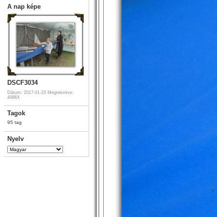
A nap képe
DSCF3034
Dátum: 2017-01-23
Megtekintve:
4986X
Tagok
95 tag
Nyelv