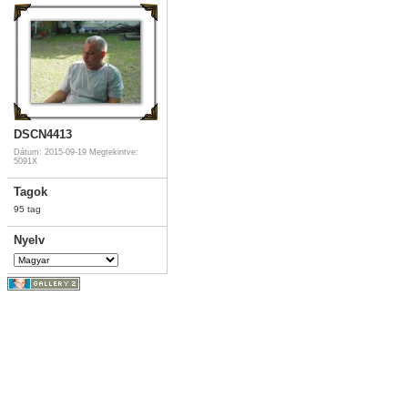
DSCN4413
Dátum: 2015-09-19
Megtekintve:
5091X
Tagok
95 tag
Nyelv