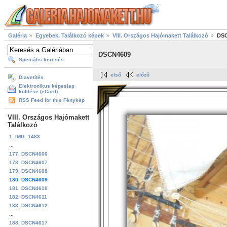
Galéria
Egyebek, Találkozó képek
VIII. Országos Hajómakett Találkozó
DS
DSCN4609
Speciális keresés
első
előző
Diavetítés
Elektronikus képeslap
küldése (eCard)
RSS Feed for this Fénykép
VIII. Országos Hajómakett
Találkozó
1. IMG_1483
...
177. DSCN4606
178. DSCN4607
179. DSCN4608
180. DSCN4609
181. DSCN4610
182. DSCN4611
183. DSCN4612
...
188. DSCN4617