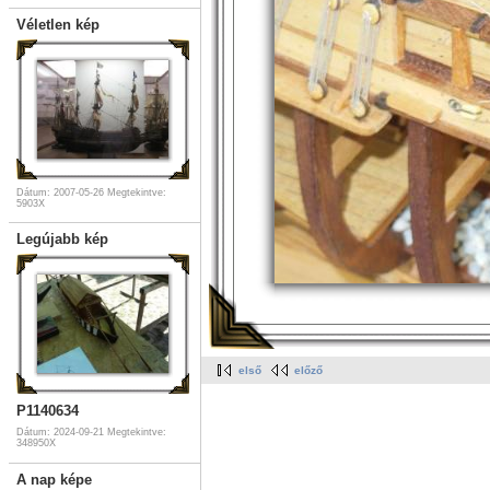
Véletlen kép
Dátum: 2007-05-26
Megtekintve:
5903X
Legújabb kép
első
előző
P1140634
Dátum: 2024-09-21
Megtekintve:
348950X
A nap képe