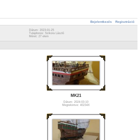
Bejelentkezés
Regisztráció
Dátum: 2023-01-25
Tulajdonos: Szikora László
Méret: 27 elem
MK21
Dátum: 2024-03-10
Megtekintve: 40234X