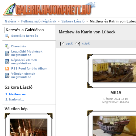
Galéria
Felhasználói képtárak
Szikora László
Matthew és Katrin von Lübe
Matthew és Katrin von Lübeck
Speciális keresés
első
előző
Diavetítés
Legutóbbi frissítések
megtekintése
Népszerű elemek
megtekintése
RSS Feed for this Album
Véletlen elemek
megtekintése
Szikora László
MK19
1. Matthew és ...
Dátum: 2024-03-10
2. National...
Megtekintve: 46135X
Véletlen kép