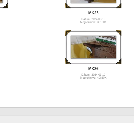
MK23
Dátum: 2024-03-10
Megtekintve: 38180X
MK26
Dátum: 2024-03-10
Megtekintve: 40835X