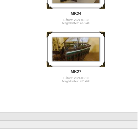
MK24
Dátum: 2024-03-10
Megtekintve: 43794X
MK27
Dátum: 2024-03-10
Megtekintve: 43176X