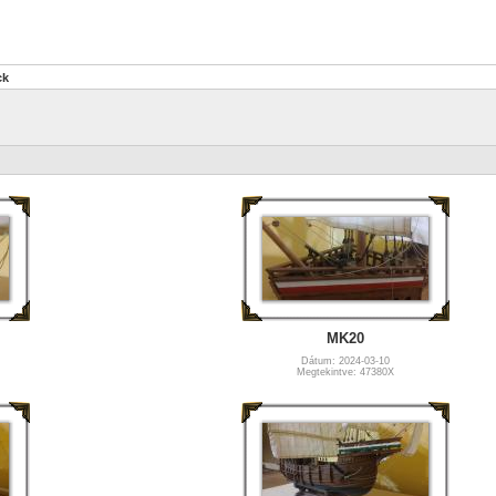
ck
MK20
Dátum: 2024-03-10
Megtekintve: 47380X