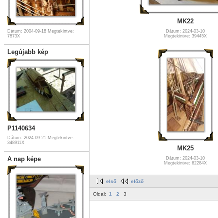
MK22
Dátum: 2004-09-18
Megtekintve:
Dátum: 2024-03-10
7873X
Megtekintve: 39445X
Legújabb kép
P1140634
Dátum: 2024-09-21
Megtekintve:
348911X
MK25
A nap képe
Dátum: 2024-03-10
Megtekintve: 62284X
első
előző
Oldal:
1
2
3