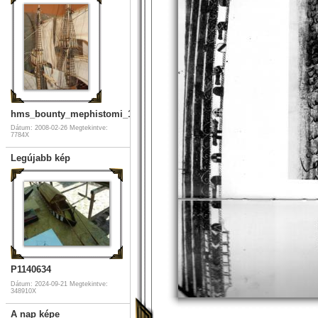
hms_bounty_mephistomi_17
Dátum: 2008-02-26
Megtekintve:
7784X
Legújabb kép
P1140634
Dátum: 2024-09-21
Megtekintve:
348910X
A nap képe