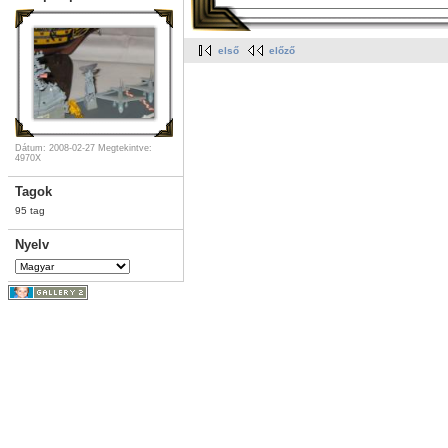
első
előző
Dátum: 2008-02-27
Megtekintve:
4970X
Tagok
95 tag
Nyelv