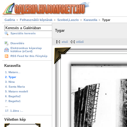
Galéria
Felhasználói képtárak
Szeibel,Laszlo
Karavella
Tygar
Tygar
Speciális keresés
első
előző
Diavetítés
Elektronikus képeslap
küldése (eCard)
RSS Feed for this Fénykép
Karavella
1. Mataro...
2. Tygar
3. Nina
4. Santa Maria
5. Mataro modell
6. Bagalla2
7. Bagalla1
...
17. 1.ábra -...
Véletlen kép