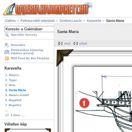
Galéria
Felhasználói képtárak
Szeibel,Laszlo
Karavella
Santa Maria
Santa Maria
Speciális keresés
első
előző
Diavetítés
Elektronikus képeslap
küldése (eCard)
RSS Feed for this Fénykép
Karavella
1. Mataro...
2. Tygar
3. Nina
4. Santa Maria
5. Mataro modell
6. Bagalla2
7. Bagalla1
...
17. 1.ábra -...
Véletlen kép