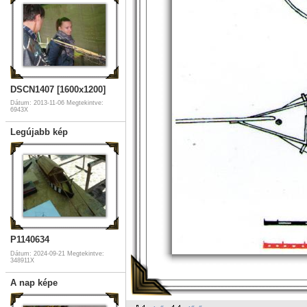
DSCN1407 [1600x1200]
Dátum: 2013-11-06
Megtekintve:
6943X
Legújabb kép
P1140634
Dátum: 2024-09-21
Megtekintve:
348911X
A nap képe