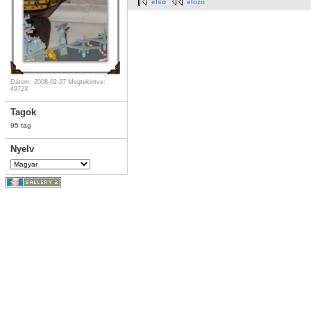
első
előző
Dátum: 2008-02-27
Megtekintve:
4972X
Tagok
95 tag
Nyelv