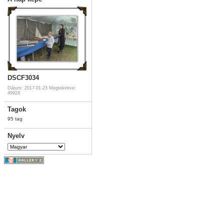
DSCF3034
Dátum: 2017-01-23
Megtekintve:
4992X
Tagok
95 tag
Nyelv