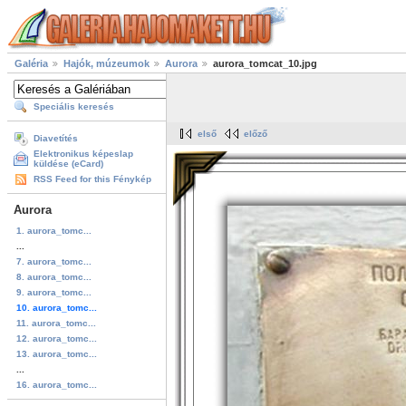
Galéria
Hajók, múzeumok
Aurora
aurora_tomcat_10.jpg
Speciális keresés
első
előző
Diavetítés
Elektronikus képeslap
küldése (eCard)
RSS Feed for this Fénykép
Aurora
1. aurora_tomc...
...
7. aurora_tomc...
8. aurora_tomc...
9. aurora_tomc...
10. aurora_tomc...
11. aurora_tomc...
12. aurora_tomc...
13. aurora_tomc...
...
16. aurora_tomc...