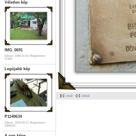
Véletlen kép
IMG_0691
Dátum: 1980-01-01
Megtekintve:
5740X
Legújabb kép
első
előző
P1140634
Dátum: 2024-09-21
Megtekintve:
348922X
A nap képe