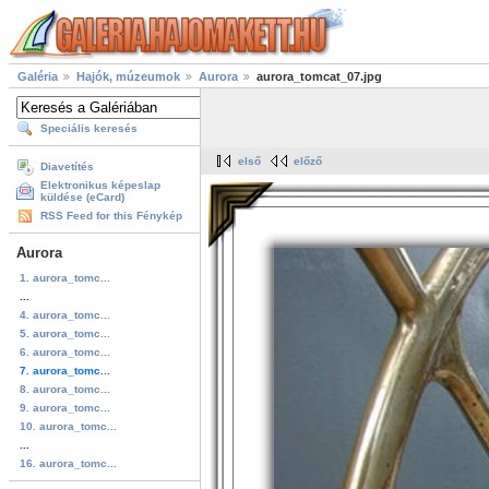
Galéria
Hajók, múzeumok
Aurora
aurora_tomcat_07.jpg
Speciális keresés
első
előző
Diavetítés
Elektronikus képeslap
küldése (eCard)
RSS Feed for this Fénykép
Aurora
1. aurora_tomc...
...
4. aurora_tomc...
5. aurora_tomc...
6. aurora_tomc...
7. aurora_tomc...
8. aurora_tomc...
9. aurora_tomc...
10. aurora_tomc...
...
16. aurora_tomc...