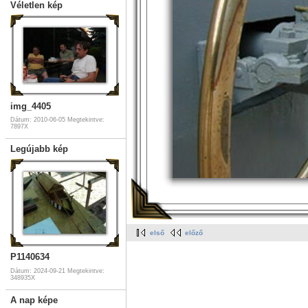
Véletlen kép
img_4405
Dátum: 2010-06-05
Megtekintve:
7897X
Legújabb kép
első
előző
P1140634
Dátum: 2024-09-21
Megtekintve:
348935X
A nap képe