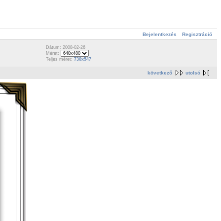
Bejelentkezés
Regisztráció
Dátum: 2008-02-26
Méret:
Teljes méret:
730x547
következő
utolsó