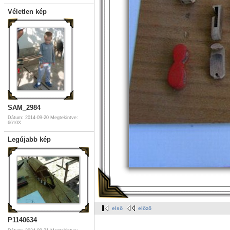
Véletlen kép
SAM_2984
Dátum: 2014-09-20
Megtekintve:
6610X
Legújabb kép
első
előző
P1140634