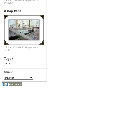
Dátum: 2024-09-21
Megtekintve:
348935X
A nap képe
Dátum: 2008-02-26
Megtekintve:
5319X
Tagok
95 tag
Nyelv