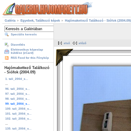
Galéria
Egyebek, Találkozó képek
Hajómakettező Találkozó - Siófok (2004.09)
Speciális keresés
első
előző
Diavetítés
Elektronikus képeslap
küldése (eCard)
RSS Feed for this Fénykép
Hajómakettező Találkozó
- Siófok (2004.09)
1. tali_2004_s...
...
96. tali_2004_s...
97. tali_2004_s...
98. tali_2004_s...
99. tali_2004_s...
100. tali_2004_s...
101. tali_2004_s...
102. tali_2004_s...
...
135. tali_2004_s...