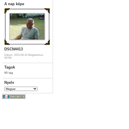
A nap képe
DSCN4413
Dátum: 2015-09-19
Megtekintve:
5079X
Tagok
95 tag
Nyelv