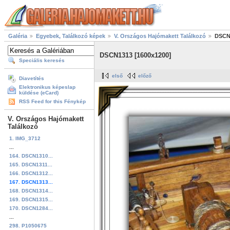
Galéria
Egyebek, Találkozó képek
V. Országos Hajómakett Találkozó
DSCN1
DSCN1313 [1600x1200]
Speciális keresés
első
előző
Diavetítés
Elektronikus képeslap
küldése (eCard)
RSS Feed for this Fénykép
V. Országos Hajómakett
Találkozó
1. IMG_3712
...
164. DSCN1310...
165. DSCN1311...
166. DSCN1312...
167. DSCN1313...
168. DSCN1314...
169. DSCN1315...
170. DSCN1284...
...
298. P1050675