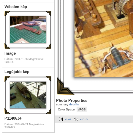
Véletlen kép
Image
Dátum: 2011-11-26
Megtekintve:
14531X
Legújabb kép
Photo Properties
summary
details
Color Space
sRGB
P1140634
első
előző
Dátum: 2024-09-21
Megtekintve:
348947X