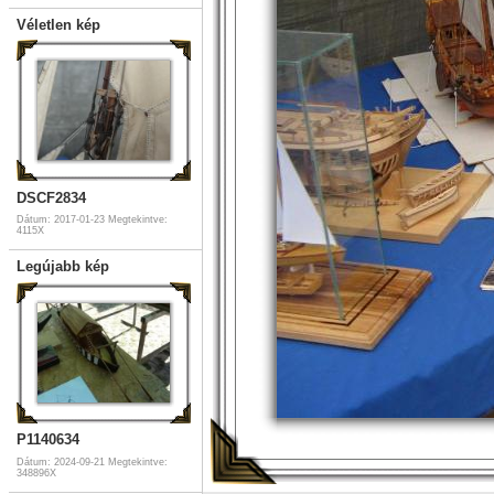
Véletlen kép
DSCF2834
Dátum: 2017-01-23
Megtekintve:
4115X
Legújabb kép
P1140634
Dátum: 2024-09-21
Megtekintve:
348896X