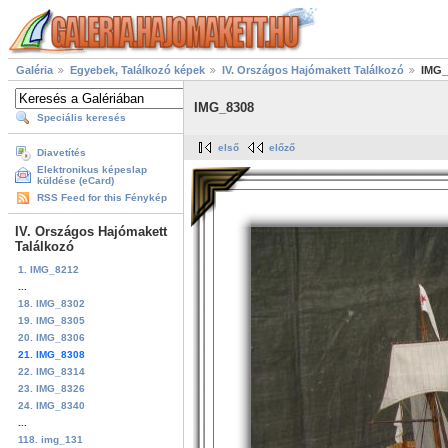
Galéria
Egyebek, Találkozó képek
IV. Országos Hajómakett Találkozó
IMG_
IMG_8308
Speciális keresés
első
előző
Diavetítés
Elektronikus képeslap
küldése (eCard)
RSS Feed for this Fénykép
IV. Országos Hajómakett
Találkozó
1. IMG_8212
...
18. IMG_8302
19. IMG_8305
20. IMG_8306
21. IMG_8308
22. IMG_8314
23. IMG_8326
24. IMG_8340
...
118. img_131