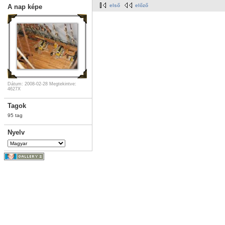
első
előző
A nap képe
Dátum: 2008-02-28
Megtekintve:
4627X
Tagok
95 tag
Nyelv