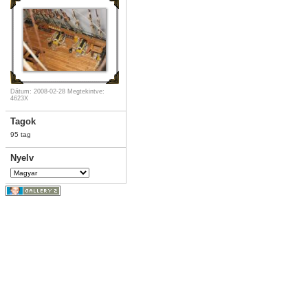
Dátum: 2008-02-28
Megtekintve:
4623X
Tagok
95 tag
Nyelv