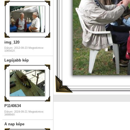
img_120
Dátum: 2012-09-23
Megtekintve:
106541X
Legújabb kép
P1140634
Dátum: 2024-09-21
Megtekintve:
348894X
A nap képe