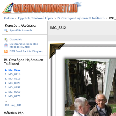
Galéria
Egyebek, Találkozó képek
IV. Országos Hajómakett Találkozó
IMG_
IMG_8212
Speciális keresés
Diavetítés
Elektronikus képeslap
küldése (eCard)
RSS Feed for this Fénykép
IV. Országos Hajómakett
Találkozó
1. IMG_8212
2. IMG_8214
3. IMG_8215
4. IMG_8229
5. IMG_8257
6. IMG_8269
7. IMG_8270
...
118. img_131
Véletlen kép