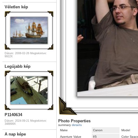
Véletlen kép
Dátum: 2008-02-26
Megtekintve:
9922X
Legújabb kép
P1140634
Photo Properties
Dátum: 2024-09-21
Megtekintve:
348899X
summary
details
Make
Canon
Model
A nap képe
Aperture Value
f/5
Color Spac