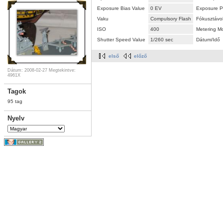
Exposure Bias Value
0 EV
Exposure P
Vaku
Compulsory Flash
Fókusztávo
ISO
400
Metering M
Shutter Speed Value
1/260 sec
Dátum/Idő
első
előző
Dátum: 2008-02-27
Megtekintve:
4961X
Tagok
95 tag
Nyelv