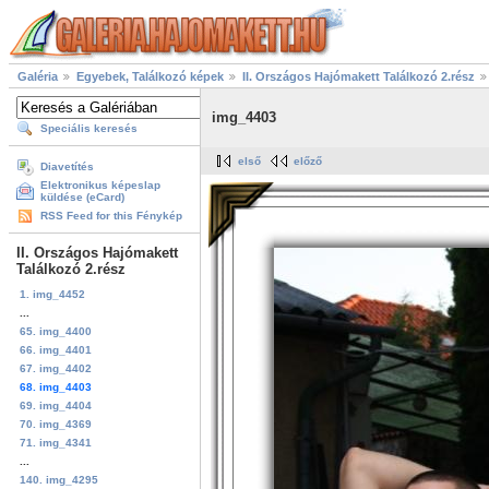
Galéria
Egyebek, Találkozó képek
II. Országos Hajómakett Találkozó 2.rész
img_4403
Speciális keresés
első
előző
Diavetítés
Elektronikus képeslap
küldése (eCard)
RSS Feed for this Fénykép
II. Országos Hajómakett
Találkozó 2.rész
1. img_4452
...
65. img_4400
66. img_4401
67. img_4402
68. img_4403
69. img_4404
70. img_4369
71. img_4341
...
140. img_4295