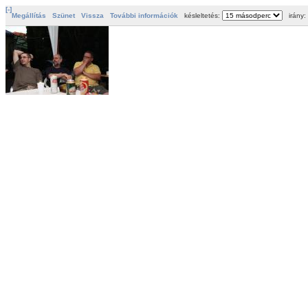
[-]
Megállítás
Szünet
Vissza
További információk
késleltetés:
irány: