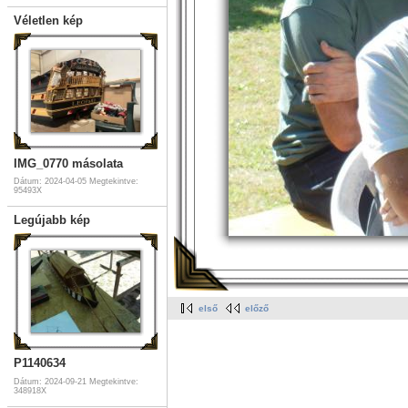
Véletlen kép
IMG_0770 másolata
Dátum: 2024-04-05
Megtekintve:
95493X
Legújabb kép
első
előző
P1140634
Dátum: 2024-09-21
Megtekintve:
348918X