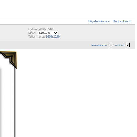
Bejelentkezés
Regisztráció
Dátum: 2020-07-10
Méret:
Teljes méret:
1600x1200
következő
utolsó