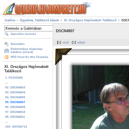
Galéria
Egyebek, Találkozó képek
XI. Országos Hajómakett Találkozó
DSC
DSCN4807
Speciális keresés
első
előző
Diavetítés
Elektronikus képeslap
küldése (eCard)
RSS Feed for this Fénykép
XI. Országos Hajómakett
Találkozó
1. P1020368
...
92. DSCN4803
93. DSCN4804
94. DSCN4806
95. DSCN4807
96. DSCN4809
97. DSCN4810
98. DSCN4811
...
160. DSCN4712