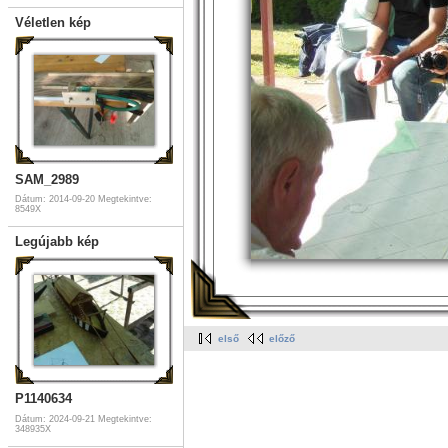
Véletlen kép
SAM_2989
Dátum: 2014-09-20
Megtekintve:
8549X
Legújabb kép
első
előző
P1140634
Dátum: 2024-09-21
Megtekintve:
348935X