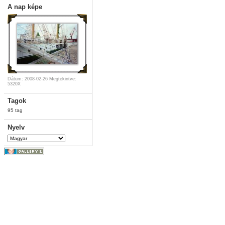
A nap képe
Dátum: 2008-02-26
Megtekintve:
5320X
Tagok
95 tag
Nyelv