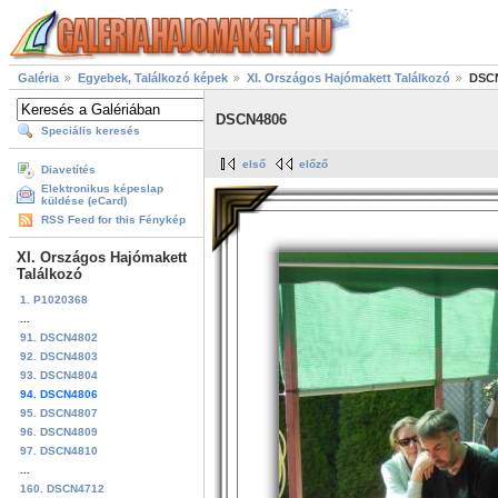
Galéria
Egyebek, Találkozó képek
XI. Országos Hajómakett Találkozó
DSC
DSCN4806
Speciális keresés
első
előző
Diavetítés
Elektronikus képeslap
küldése (eCard)
RSS Feed for this Fénykép
XI. Országos Hajómakett
Találkozó
1. P1020368
...
91. DSCN4802
92. DSCN4803
93. DSCN4804
94. DSCN4806
95. DSCN4807
96. DSCN4809
97. DSCN4810
...
160. DSCN4712