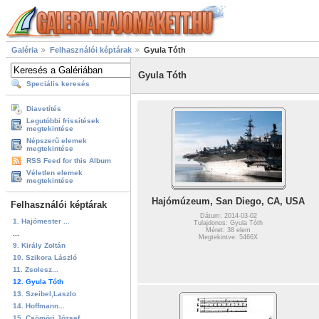
Galéria
Felhasználói képtárak
Gyula Tóth
Gyula Tóth
Speciális keresés
Diavetítés
Legutóbbi frissítések
megtekintése
Népszerű elemek
megtekintése
RSS Feed for this Album
Véletlen elemek
megtekintése
Hajómúzeum, San Diego, CA, USA
Felhasználói képtárak
Dátum: 2014-03-02
1. Hajómester ...
Tulajdonos: Gyula Tóth
Méret: 38 elem
...
Megtekintve: 5466X
9. Király Zoltán
10. Szikora László
11. Zsolesz...
12. Gyula Tóth
13. Szeibel,Laszlo
14. Hoffmann...
15. Csömöri József