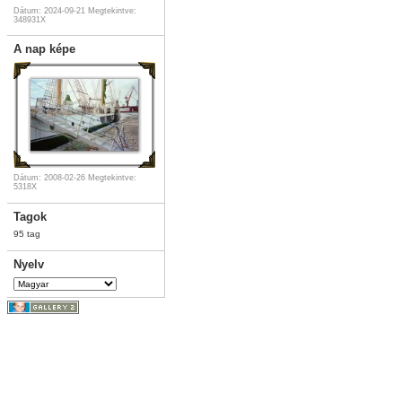
Dátum: 2024-09-21
Megtekintve:
348931X
A nap képe
Dátum: 2008-02-26
Megtekintve:
5318X
Tagok
95 tag
Nyelv