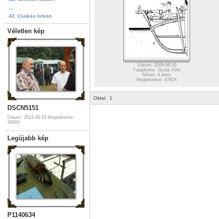
...
42. Csukás István
Véletlen kép
Dátum: 2009-06-30
Tulajdonos: Gyula Tóth
Méret: 4 elem
Megtekintve: 4780X
Oldal:
1
DSCN5151
Dátum: 2021-09-18
Megtekintve:
3069X
Legújabb kép
P1140634