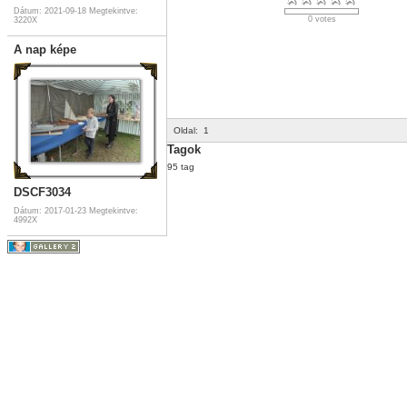
Dátum: 2021-09-18
Megtekintve:
0 votes
3220X
A nap képe
Oldal:
1
Tagok
95 tag
DSCF3034
Dátum: 2017-01-23
Megtekintve:
4992X