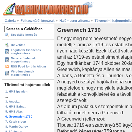
Galéria
Felhasználói képtárak
Hajómester albuma
Történelmi hajómodelle
Greenwich 1730
Speciális keresés
Ez egy meg nem nevesíthető negyed 
modellje, ami az 1719–es establish
Diavetítés
ilyen hajó készült. Ezek között volt
Legutóbbi frissítések
megtekintése
amit az 1719-es establistment alapj
Népszerű elemek
megtekintése
Egy hurrikánban 1744 október 20-án
RSS Feed for this Album
Greenwich, kapitánya Allen és másik
Véletlen elemek
Albans, a Bonetta és a Thunder is e
megtekintése
A negyed osztályú hajókat néha sor
Történelmi hajómodellek
megfelelően, hogy melyik feladatkö
1. HMS Ipswich
feladatuk a konvojkíséret és a távol
...
szerepkör volt.
3. Angol...
Az album praktikus szempontok miatt
4. HMS Saint...
5. HMS Ajax
látható modell nem a Greenwich
6. Greenwich 1730
A Greenwich jellemzői:
7. Ketch sloop
Típusa: 1719-es szabványú 50 ágyú
8. Martin Galley
Befogadó képessége: 759 tonna
9. 60 ágyus...