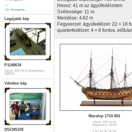
...
Hossz: 41 m az ágyúfedélzeten
15. Peregrine...
Szélessége: 11 m
Merülése: 4,62 m
Legújabb kép
Fegyverzet: ágyúfedélzet: 22 × 18 fo
quarterfedélzet: 4 × 6 fontos, előbás
P1140634
Dátum: 2024-09-21
Megtekintve:
348922X
Véletlen kép
Warship 1719 001
Dátum: 2011-11-08
Megtekintve: 8133X
DSCN5159