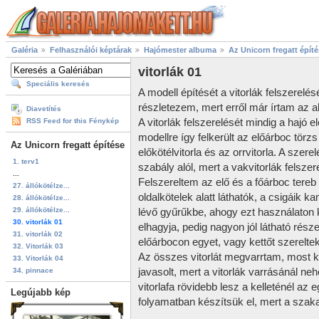
Galéria
Felhasználói képtárak
Hajómester albuma
Az Unicorn fregatt épít
vitorlák 01
Speciális keresés
A modell építését a vitorlák felszerelés
részletezem, mert erről már írtam az al
Diavetítés
A vitorlák felszerelését mindig a hajó ele
RSS Feed for this Fénykép
modellre így felkerült az előárboc törzs
Az Unicorn fregatt építése
előkötélvitorla és az orrvitorla. A szerel
1. terv1
szabály alól, mert a vakvitorlák felsz
...
Felszereltem az elő és a főárboc tereb
27. állókötélze...
oldalkötelek alatt láthatók, a csigáik
28. állókötélze...
29. állókötélze...
lévő gyűrűkbe, ahogy ezt használaton 
30. vitorlák 01
elhagyja, pedig nagyon jól látható része
31. vitorlák 02
előárbocon egyet, vagy kettőt szereltek
32. Vitorlák 03
Az összes vitorlát megvarrtam, most ké
33. Vitorlák 04
javasolt, mert a vitorlák varrásánál ne
34. pinnace
vitorlafa rövidebb lesz a kelleténél az 
Legújabb kép
folyamatban készítsük el, mert a sza