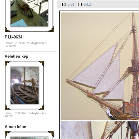
első
előző
P1140634
Dátum: 2024-09-21
Megtekintve:
348922X
Véletlen kép
Dátum: 2006-09-15
Megtekintve:
7052X
A nap képe