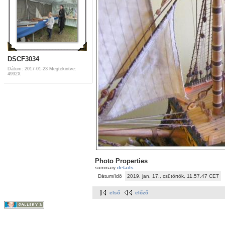
DSCF3034
Dátum: 2017-01-23
Megtekintve:
4992X
Photo Properties
summary
details
Dátum/Idő
2019. jan. 17., csütörtök, 11.57.47 CET
első
előző