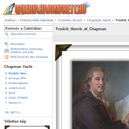
Galéria
Felhasználói képtárak
Csömöri József
Chapman Yacht
Fredrik
Fredrik_Henrik_af_Chapman
Speciális keresés
Diavetítés
Elektronikus képeslap
küldése (eCard)
RSS Feed for this Fénykép
Chapman Yacht
1. Fredrik_Hen...
2. tervrajz.JPG
3. Drottningholm
4. védett vizek
5. fjord
6. 2014_070600...
7. Daniel G...
...
59. 3877-1
Véletlen kép