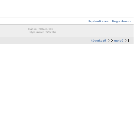
Bejelentkezés
Regisztráció
Dátum: 2014-07-03
Teljes méret: 220x269
következő
utolsó