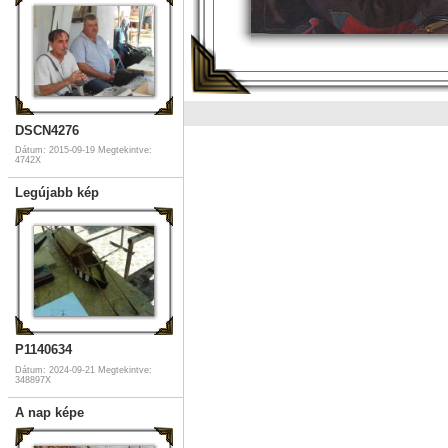
DSCN4276
Dátum: 2015-09-19
Megtekintve:
4742X
Legújabb kép
P1140634
Dátum: 2024-09-21
Megtekintve:
348897X
A nap képe