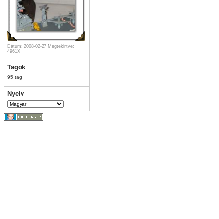
Dátum: 2008-02-27
Megtekintve:
4961X
Tagok
95 tag
Nyelv