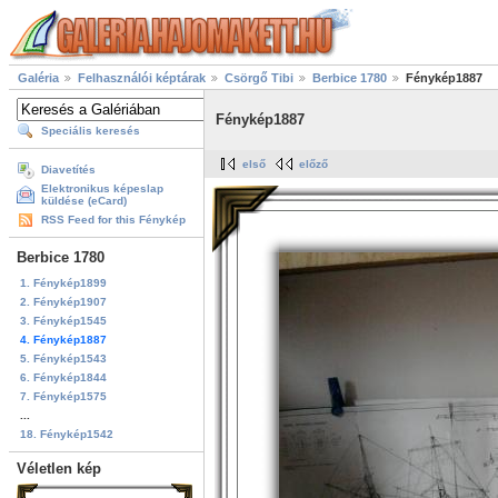
Galéria
Felhasználói képtárak
Csörgő Tibi
Berbice 1780
Fénykép1887
Fénykép1887
Speciális keresés
első
előző
Diavetítés
Elektronikus képeslap
küldése (eCard)
RSS Feed for this Fénykép
Berbice 1780
1. Fénykép1899
2. Fénykép1907
3. Fénykép1545
4. Fénykép1887
5. Fénykép1543
6. Fénykép1844
7. Fénykép1575
...
18. Fénykép1542
Véletlen kép