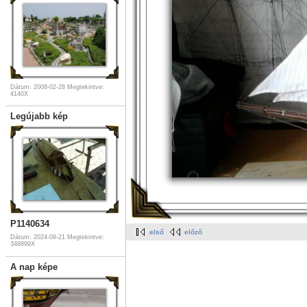
Dátum: 2008-02-28
Megtekintve:
4140X
Legújabb kép
P1140634
első
előző
Dátum: 2024-09-21
Megtekintve:
348899X
A nap képe