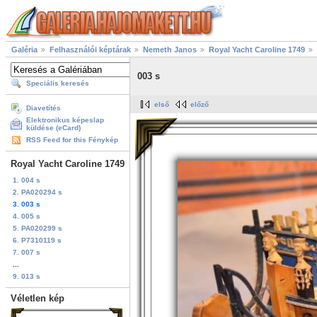
Galéria
Felhasználói képtárak
Nemeth Janos
Royal Yacht Caroline 1749
003 s
Speciális keresés
első
előző
Diavetítés
Elektronikus képeslap
küldése (eCard)
RSS Feed for this Fénykép
Royal Yacht Caroline 1749
1. 004 s
2. PA020294 s
3. 003 s
4. 005 s
5. PA020299 s
6. P7310119 s
7. 007 s
...
9. 013 s
Véletlen kép