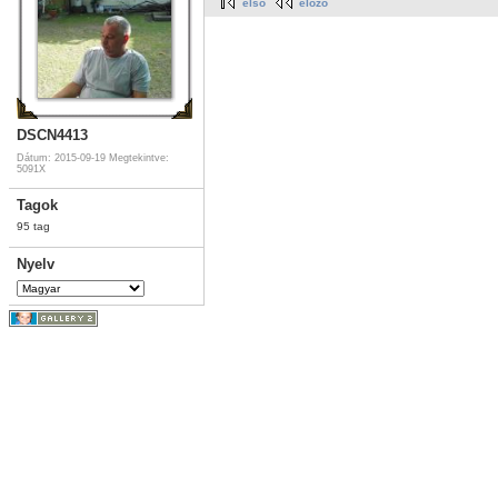
első
előző
DSCN4413
Dátum: 2015-09-19
Megtekintve:
5091X
Tagok
95 tag
Nyelv