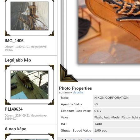
IMG_1406
Dátum: 1980-01-01
Megtekintve:
4980X
Legújabb kép
Photo Properties
summary
details
Make
NIKON CORPORATION
Aperture Value
f/5
P1140634
Exposure Bias Value
0 EV
Dátum: 2024-09-21
Megtekintve:
Vaku
Flash, Auto-Mode, Return light
348949X
ISO
1400
A nap képe
Shutter Speed Value
1/60 sec