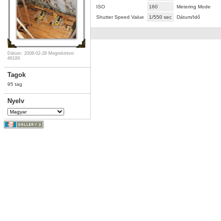
ISO
160
Metering Mode
Shutter Speed Value
1/550 sec
Dátum/Idő
Dátum: 2008-02-28
Megtekintve:
4619X
Tagok
95 tag
Nyelv