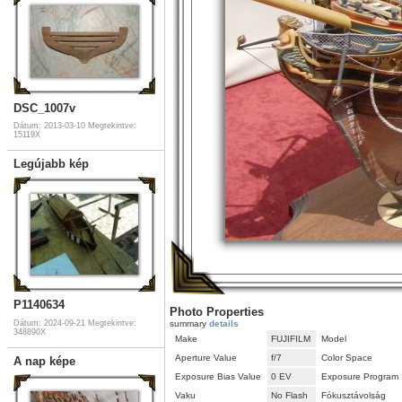
DSC_1007v
Dátum: 2013-03-10
Megtekintve:
15119X
Legújabb kép
P1140634
Photo Properties
Dátum: 2024-09-21
Megtekintve:
summary
details
348890X
Make
FUJIFILM
Model
Aperture Value
f/7
Color Space
A nap képe
Exposure Bias Value
0 EV
Exposure Program
Vaku
No Flash
Fókusztávolság