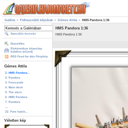
Galéria
Felhasználói képtárak
Gémes Attila
HMS Pandora 1:36
HMS Pandora 1:36
Speciális keresés
HMS Pandora 1:36
Diavetítés
Elektronikus képeslap
küldése (eCard)
RSS Feed for this Fénykép
Gémes Attila
1. HMS Pandora...
2. Pandora
3. Forecastle
4. Main deck
5. The stern
6. HMS Pandora
7. Pandora
...
22. Fore hatch,...
Véletlen kép