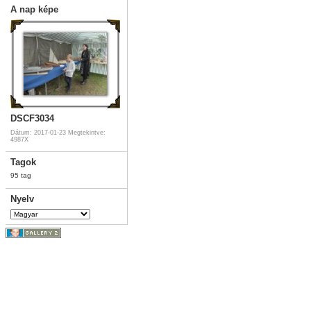
A nap képe
DSCF3034
Dátum: 2017-01-23
Megtekintve:
4987X
Tagok
95 tag
Nyelv