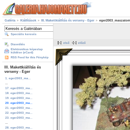
Galéria
Kiállítások
III. Makettkiállítás és verseny - Eger
eger2003_maszato
Speciális keresés
első
előző
Diavetítés
Elektronikus képeslap
küldése (eCard)
RSS Feed for this Fénykép
III. Makettkiállítás és
verseny - Eger
1. eger2003_ma...
...
17. eger2003_ma...
18. eger2003_ma...
19. eger2003_ma...
20. eger2003_ma...
21. eger2003_ma...
22. eger2003_ma...
23. eger2003_ma...
...
28. eger2003_ma...