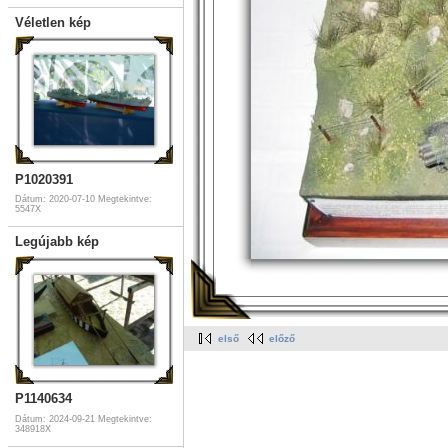
Véletlen kép
P1020391
Dátum: 2020-07-10
Megtekintve:
5547X
Legújabb kép
első
előző
P1140634
Dátum: 2024-09-21
Megtekintve:
348918X