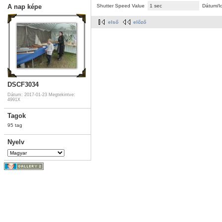
Shutter Speed Value
1 sec
Dátum/I
A nap képe
első
előző
DSCF3034
Dátum: 2017-01-23
Megtekintve:
4991X
Tagok
95 tag
Nyelv