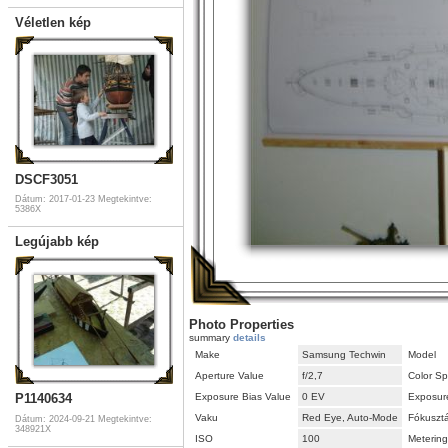
Véletlen kép
DSCF3051
Dátum: 2017-01-23
Megtekintve:
5386X
Legújabb kép
Photo Properties
summary
details
Make
Samsung Techwin
Model
Aperture Value
f/2,7
Color S
Exposure Bias Value
0 EV
Exposur
P1140634
Vaku
Red Eye, Auto-Mode
Fókuszt
Dátum: 2024-09-21
Megtekintve:
348921X
ISO
100
Meterin