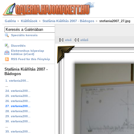
Galéria
Kiállítások
Stafánia Kiállítás 2007 - Bádogos
stefania2007_27.jpg
Speciális keresés
első
előző
Diavetítés
Elektronikus képeslap
küldése (eCard)
RSS Feed for this Fénykép
Stafánia Kiállítás 2007 -
Bádogos
1. stefania200...
...
24. stefania200...
25. stefania200...
26. stefania200...
27. stefania200...
28. stefania200...
29. stefania200...
30. stefania200...
...
35. stefania200...