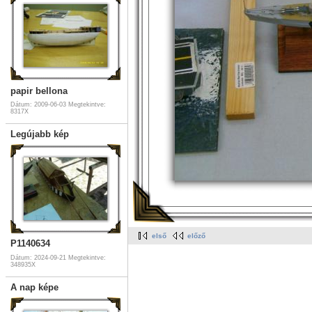
papir bellona
Dátum: 2009-06-03
Megtekintve:
8317X
Legújabb kép
első
előző
P1140634
Dátum: 2024-09-21
Megtekintve:
348935X
A nap képe