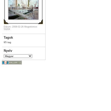
Dátum: 2008-02-26
Megtekintve:
5320X
Tagok
95 tag
Nyelv