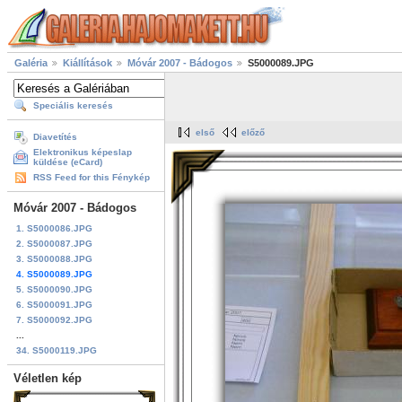
Galéria
Kiállítások
Móvár 2007 - Bádogos
S5000089.JPG
Speciális keresés
első
előző
Diavetítés
Elektronikus képeslap
küldése (eCard)
RSS Feed for this Fénykép
Móvár 2007 - Bádogos
1. S5000086.JPG
2. S5000087.JPG
3. S5000088.JPG
4. S5000089.JPG
5. S5000090.JPG
6. S5000091.JPG
7. S5000092.JPG
...
34. S5000119.JPG
Véletlen kép