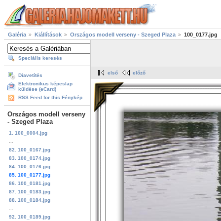
Galéria
Kiállítások
Országos modell verseny - Szeged Plaza
100_0177.jpg
Speciális keresés
első
előző
Diavetítés
Elektronikus képeslap
küldése (eCard)
RSS Feed for this Fénykép
Országos modell verseny
- Szeged Plaza
1. 100_0004.jpg
...
82. 100_0167.jpg
83. 100_0174.jpg
84. 100_0176.jpg
85. 100_0177.jpg
86. 100_0181.jpg
87. 100_0183.jpg
88. 100_0184.jpg
...
92. 100_0189.jpg