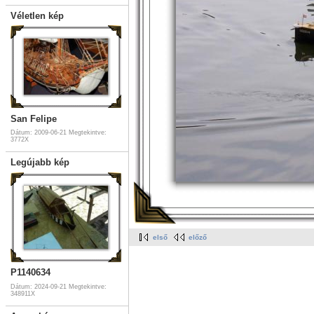
Véletlen kép
San Felipe
Dátum: 2009-06-21
Megtekintve:
3772X
Legújabb kép
első
előző
P1140634
Dátum: 2024-09-21
Megtekintve:
348911X