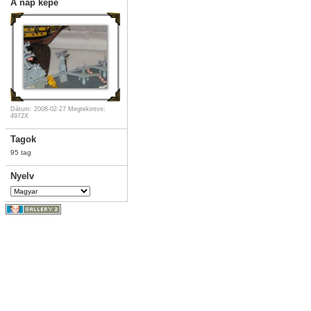
A nap képe
Dátum: 2008-02-27
Megtekintve:
4972X
Tagok
95 tag
Nyelv