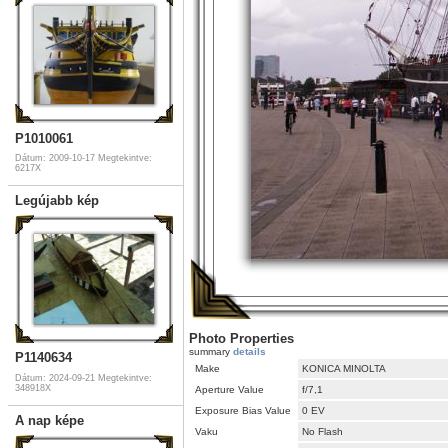
P1010061
Dátum: 2009-10-17
Megtekintve:
6217X
Legújabb kép
Photo Properties
summary
details
P1140634
Make
KONICA MINOLTA
Dátum: 2024-09-21
Megtekintve:
348918X
Aperture Value
f/7,1
Exposure Bias Value
0 EV
A nap képe
Vaku
No Flash