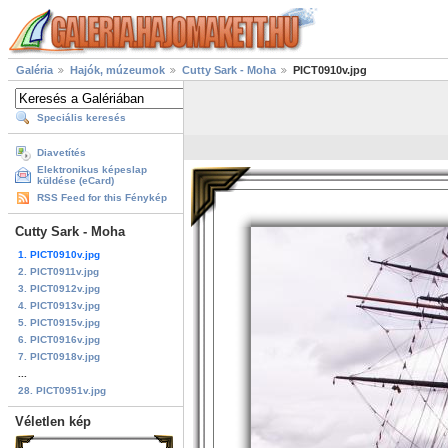
Galéria
Hajók, múzeumok
Cutty Sark - Moha
PICT0910v.jpg
Speciális keresés
Diavetítés
Elektronikus képeslap
küldése (eCard)
RSS Feed for this Fénykép
Cutty Sark - Moha
1. PICT0910v.jpg
2. PICT0911v.jpg
3. PICT0912v.jpg
4. PICT0913v.jpg
5. PICT0915v.jpg
6. PICT0916v.jpg
7. PICT0918v.jpg
...
28. PICT0951v.jpg
Véletlen kép