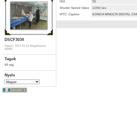
ISO
50
Shutter Speed Value
1/200 sec
IPTC: Caption
KONICA MINOLTA DIGITAL C
DSCF3034
Dátum: 2017-01-23
Megtekintve:
4988X
Tagok
95 tag
Nyelv