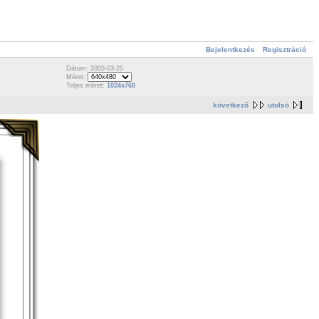
Bejelentkezés
Regisztráció
Dátum: 2005-03-25
Méret:
Teljes méret:
1024x768
következő
utolsó