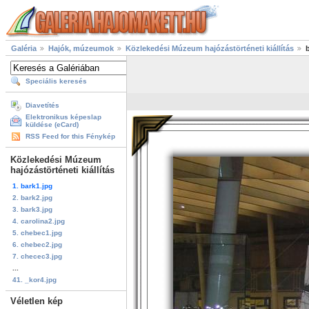
Galéria
Hajók, múzeumok
Közlekedési Múzeum hajózástörténeti kiállítás
Speciális keresés
Diavetítés
Elektronikus képeslap
küldése (eCard)
RSS Feed for this Fénykép
Közlekedési Múzeum
hajózástörténeti kiállítás
1. bark1.jpg
2. bark2.jpg
3. bark3.jpg
4. carolina2.jpg
5. chebec1.jpg
6. chebec2.jpg
7. checec3.jpg
...
41. _kor4.jpg
Véletlen kép