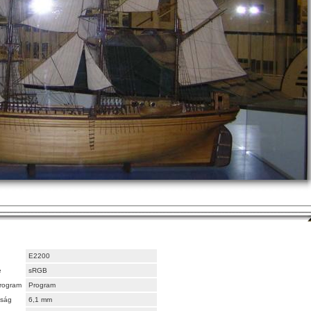
E2200
e
sRGB
rogram
Program
lság
6,1 mm