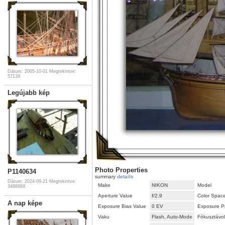
Dátum: 2005-10-01
Megtekintve:
5713X
Legújabb kép
Photo Properties
P1140634
summary
details
Dátum: 2024-09-21
Megtekintve:
Make
NIKON
Model
348898X
Aperture Value
f/2,9
Color Spac
A nap képe
Exposure Bias Value
0 EV
Exposure P
Vaku
Flash, Auto-Mode
Fókusztávo