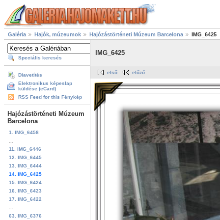
Galéria
Hajók, múzeumok
Hajózástörténeti Múzeum Barcelona
IMG_6425
IMG_6425
Speciális keresés
első
előző
Diavetítés
Elektronikus képeslap
küldése (eCard)
RSS Feed for this Fénykép
Hajózástörténeti Múzeum
Barcelona
1. IMG_6458
...
11. IMG_6446
12. IMG_6445
13. IMG_6444
14. IMG_6425
15. IMG_6424
16. IMG_6423
17. IMG_6422
...
63. IMG_6376