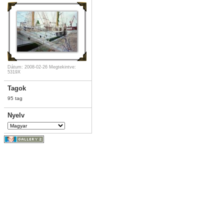
Dátum: 2008-02-26
Megtekintve:
5319X
Tagok
95 tag
Nyelv