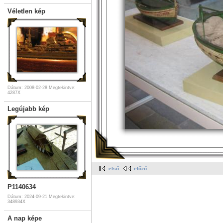
Véletlen kép
Dátum: 2008-02-28
Megtekintve:
4287X
Legújabb kép
első
előző
P1140634
Dátum: 2024-09-21
Megtekintve:
348934X
A nap képe