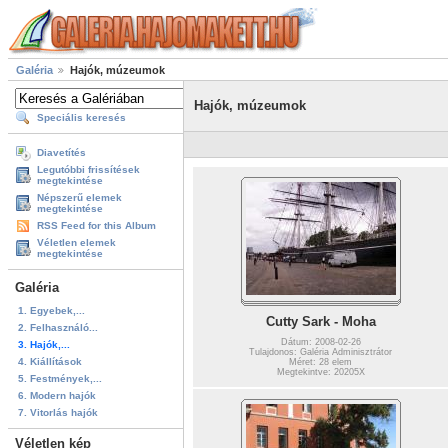
Galéria
Hajók, múzeumok
Hajók, múzeumok
Speciális keresés
Diavetítés
Legutóbbi frissítések
megtekintése
Népszerű elemek
megtekintése
RSS Feed for this Album
Véletlen elemek
megtekintése
Galéria
1. Egyebek,...
Cutty Sark - Moha
2. Felhasználó...
Dátum: 2008-02-26
3. Hajók,...
Tulajdonos: Galéria Adminisztrátor
4. Kiállítások
Méret: 28 elem
Megtekintve: 20205X
5. Festmények,...
6. Modern hajók
7. Vitorlás hajók
Véletlen kép