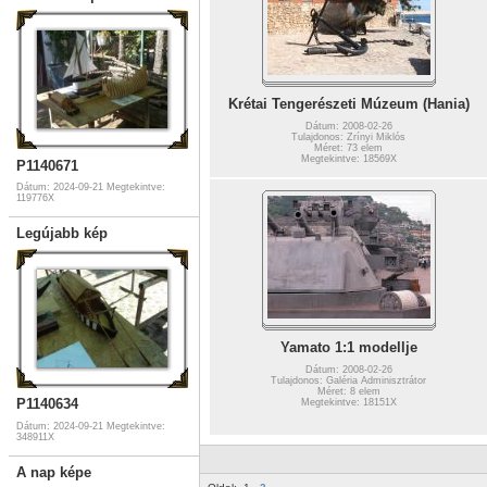
Krétai Tengerészeti Múzeum (Hania)
Dátum: 2008-02-26
Tulajdonos: Zrínyi Miklós
Méret: 73 elem
Megtekintve: 18569X
P1140671
Dátum: 2024-09-21
Megtekintve:
119776X
Legújabb kép
Yamato 1:1 modellje
Dátum: 2008-02-26
Tulajdonos: Galéria Adminisztrátor
Méret: 8 elem
P1140634
Megtekintve: 18151X
Dátum: 2024-09-21
Megtekintve:
348911X
A nap képe