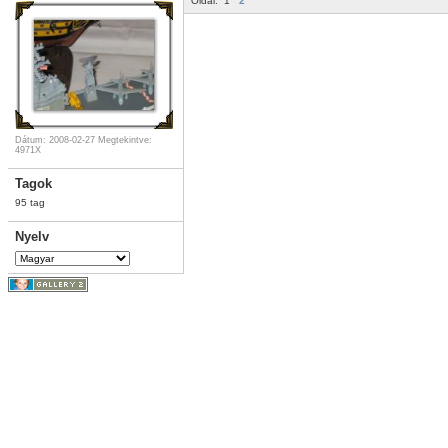
Oldal:
1
2
Dátum: 2008-02-27
Megtekintve:
4971X
Tagok
95 tag
Nyelv