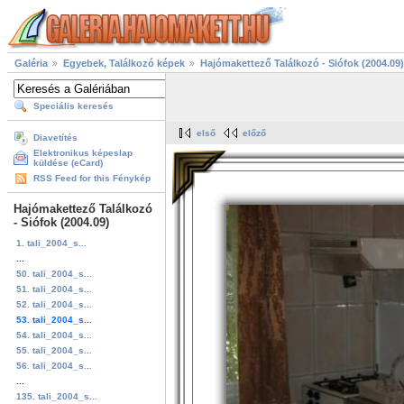
Galéria
Egyebek, Találkozó képek
Hajómakettező Találkozó - Siófok (2004.09)
Speciális keresés
első
előző
Diavetítés
Elektronikus képeslap
küldése (eCard)
RSS Feed for this Fénykép
Hajómakettező Találkozó
- Siófok (2004.09)
1. tali_2004_s...
...
50. tali_2004_s...
51. tali_2004_s...
52. tali_2004_s...
53. tali_2004_s...
54. tali_2004_s...
55. tali_2004_s...
56. tali_2004_s...
...
135. tali_2004_s...