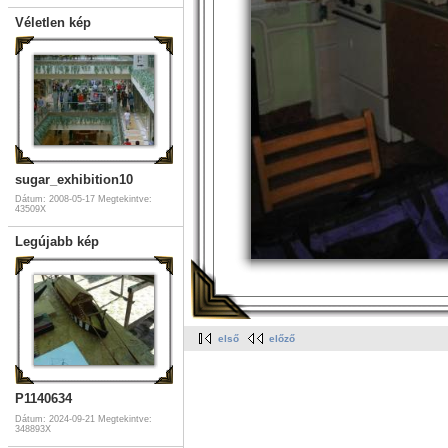
Véletlen kép
sugar_exhibition10
Dátum: 2008-05-17
Megtekintve:
43509X
Legújabb kép
első
előző
P1140634
Dátum: 2024-09-21
Megtekintve:
348893X