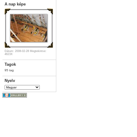
A nap képe
Dátum: 2008-02-28
Megtekintve:
4623X
Tagok
95 tag
Nyelv