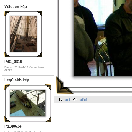
Véletlen kép
IMG_0319
Dátum: 2019-01-16
Megtekintve:
6727X
Legújabb kép
első
előző
P1140634