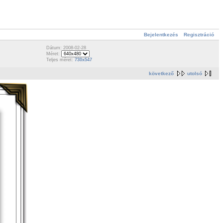
Bejelentkezés
Regisztráció
Dátum: 2008-02-28
Méret:
Teljes méret:
730x547
következő
utolsó