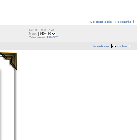
Bejelentkezés
Regisztráció
Dátum: 2008-02-28
Méret:
Teljes méret:
730x547
következő
utolsó