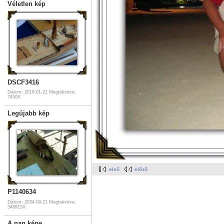
Véletlen kép
DSCF3416
Dátum: 2018-01-22
Megtekintve:
7450X
Legújabb kép
első
előző
P1140634
Dátum: 2024-09-21
Megtekintve:
348915X
A nap képe