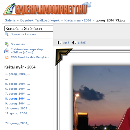
Galéria
Egyebek, Találkozó képek
Krétai nyár - 2004
gorog_2004_73.jpg
Speciális keresés
első
előző
Diavetítés
Elektronikus képeslap
küldése (eCard)
RSS Feed for this Fénykép
Krétai nyár - 2004
1. gorog_2004_...
...
5. gorog_2004_...
6. gorog_2004_...
7. gorog_2004_...
8. gorog_2004_...
9. gorog_2004_...
10. gorog_2004_...
11. gorog_2004_...
...
74. gorog_2004_...