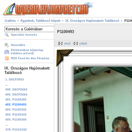
Galéria
Egyebek, Találkozó képek
IX. Országos Hajómakett Találkozó
P110
P1100493
Speciális keresés
első
előző
Diavetítés
Elektronikus képeslap
küldése (eCard)
RSS Feed for this Fénykép
IX. Országos Hajómakett
Találkozó
1. DSCF3053
...
399. DSCF2663
400. DSCF2664
401. P1100495
402. P1100493
403. P1100342
404. P1100343
405. P1100344
...
478. P1010182