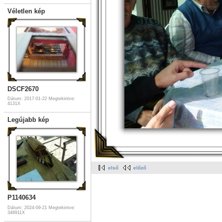
Véletlen kép
DSCF2670
Dátum: 2017-01-22
Megtekintve:
4131X
Legújabb kép
első
előző
P1140634
Dátum: 2024-09-21
Megtekintve:
348911X