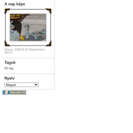
A nap képe
Dátum: 2008-02-27
Megtekintve:
4971X
Tagok
95 tag
Nyelv