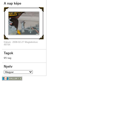
A nap képe
Dátum: 2008-02-27
Megtekintve:
4974X
Tagok
95 tag
Nyelv