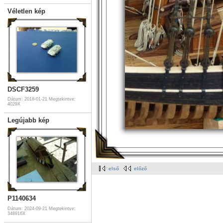
Véletlen kép
DSCF3259
Dátum: 2018-01-21
Megtekintve:
4029X
Legújabb kép
első
előző
P1140634
Dátum: 2024-09-21
Megtekintve:
348916X