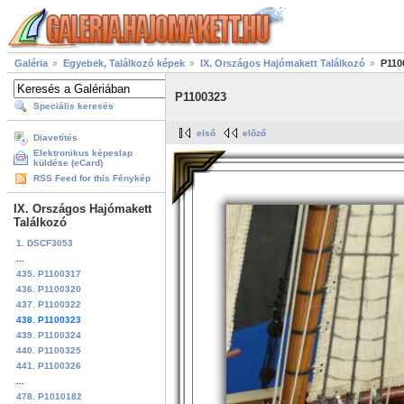
Galéria
Egyebek, Találkozó képek
IX. Országos Hajómakett Találkozó
P110
P1100323
Speciális keresés
első
előző
Diavetítés
Elektronikus képeslap
küldése (eCard)
RSS Feed for this Fénykép
IX. Országos Hajómakett
Találkozó
1. DSCF3053
...
435. P1100317
436. P1100320
437. P1100322
438. P1100323
439. P1100324
440. P1100325
441. P1100326
...
478. P1010182