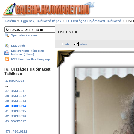
Galéria
Egyebek, Találkozó képek
IX. Országos Hajómakett Találkozó
DSC
DSCF3014
Speciális keresés
első
előző
Diavetítés
Elektronikus képeslap
küldése (eCard)
RSS Feed for this Fénykép
IX. Országos Hajómakett
Találkozó
1. DSCF3053
...
37. DSCF3011
38. DSCF3012
39. DSCF3013
40. DSCF3014
41. DSCF3015
42. DSCF3016
43. DSCF3017
...
478. P1010182