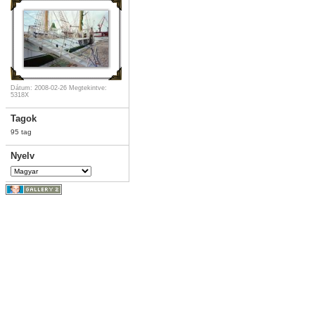
Dátum: 2008-02-26
Megtekintve:
5318X
Tagok
95 tag
Nyelv