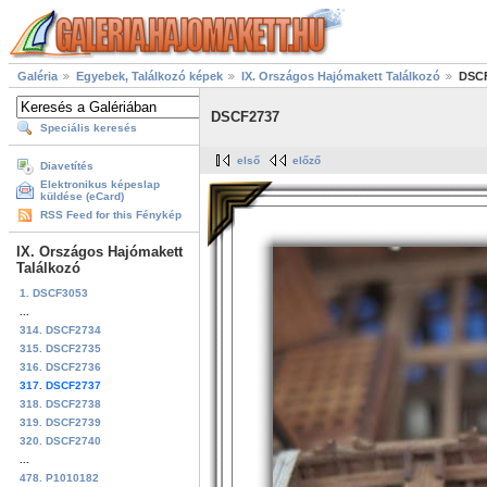
Galéria
Egyebek, Találkozó képek
IX. Országos Hajómakett Találkozó
DSC
DSCF2737
Speciális keresés
első
előző
Diavetítés
Elektronikus képeslap
küldése (eCard)
RSS Feed for this Fénykép
IX. Országos Hajómakett
Találkozó
1. DSCF3053
...
314. DSCF2734
315. DSCF2735
316. DSCF2736
317. DSCF2737
318. DSCF2738
319. DSCF2739
320. DSCF2740
...
478. P1010182