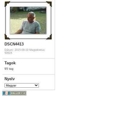
DSCN4413
Dátum: 2015-09-19
Megtekintve:
5092X
Tagok
95 tag
Nyelv