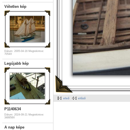
Véletlen kép
Dátum: 2005-04-16
Megtekintve:
7054X
Legújabb kép
első
előző
P1140634
Dátum: 2024-09-21
Megtekintve:
348958X
A nap képe