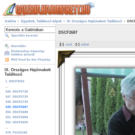
Galéria
Egyebek, Találkozó képek
IX. Országos Hajómakett Találkozó
DSC
DSCF2687
Speciális keresés
első
előző
Diavetítés
Elektronikus képeslap
küldése (eCard)
RSS Feed for this Fénykép
IX. Országos Hajómakett
Találkozó
1. DSCF3053
...
346. DSCF2728
347. DSCF2729
348. DSCF2730
349. DSCF2687
350. DSCF2688
351. DSCF2689
352. DSCF2690
...
478. P1010182