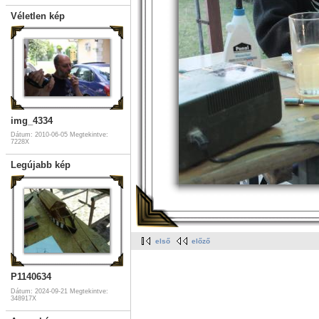
Véletlen kép
img_4334
Dátum: 2010-06-05
Megtekintve:
7228X
Legújabb kép
első
előző
P1140634
Dátum: 2024-09-21
Megtekintve:
348917X