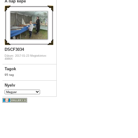
A nap képe
DSCF3034
Dátum: 2017-01-23
Megtekintve:
4986X
Tagok
95 tag
Nyelv