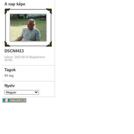
A nap képe
DSCN4413
Dátum: 2015-09-19
Megtekintve:
5079X
Tagok
95 tag
Nyelv