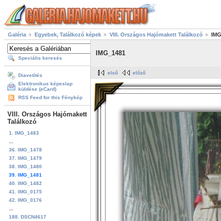
Galéria
Egyebek, Találkozó képek
VIII. Országos Hajómakett Találkozó
IMG
IMG_1481
Speciális keresés
első
előző
Diavetítés
Elektronikus képeslap
küldése (eCard)
RSS Feed for this Fénykép
VIII. Országos Hajómakett
Találkozó
1. IMG_1483
...
36. IMG_1478
37. IMG_1479
38. IMG_1480
39. IMG_1481
40. IMG_1482
41. IMG_0175
42. IMG_0176
...
188. DSCN4617