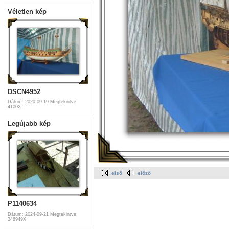
Véletlen kép
DSCN4952
Dátum: 2020-09-19
Megtekintve:
4100X
Legújabb kép
első
előző
P1140634
Dátum: 2024-09-21
Megtekintve:
348949X