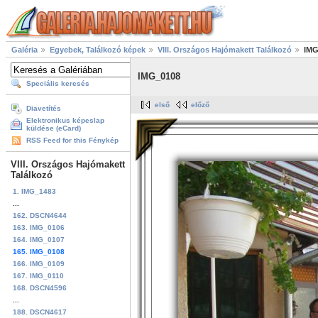
Galéria
Egyebek, Találkozó képek
VIII. Országos Hajómakett Találkozó
IMG
IMG_0108
Speciális keresés
első
előző
Diavetítés
Elektronikus képeslap
küldése (eCard)
RSS Feed for this Fénykép
VIII. Országos Hajómakett
Találkozó
1. IMG_1483
...
162. DSCN4644
163. IMG_0106
164. IMG_0107
165. IMG_0108
166. IMG_0109
167. IMG_0110
168. DSCN4596
...
188. DSCN4617