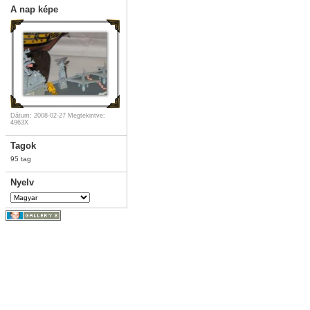
A nap képe
Dátum: 2008-02-27
Megtekintve:
4963X
Tagok
95 tag
Nyelv