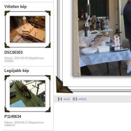
Véletlen kép
DSC00303
Dátum: 2010-05-09
Megtekintve:
15438X
Legújabb kép
első
előző
P1140634
Dátum: 2024-09-21
Megtekintve:
348907X