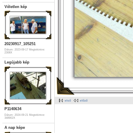
Véletlen kép
20230917_105251
Dátum: 2023-09-17
Megtekintve:
2308X
Legújabb kép
első
előző
P1140634
Dátum: 2024-09-21
Megtekintve:
348902X
A nap képe