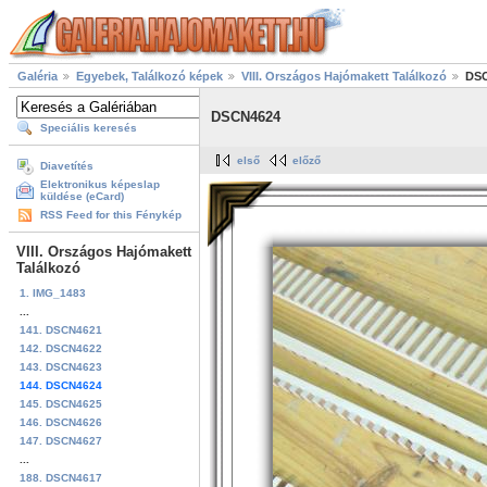
Galéria
Egyebek, Találkozó képek
VIII. Országos Hajómakett Találkozó
DS
DSCN4624
Speciális keresés
első
előző
Diavetítés
Elektronikus képeslap
küldése (eCard)
RSS Feed for this Fénykép
VIII. Országos Hajómakett
Találkozó
1. IMG_1483
...
141. DSCN4621
142. DSCN4622
143. DSCN4623
144. DSCN4624
145. DSCN4625
146. DSCN4626
147. DSCN4627
...
188. DSCN4617