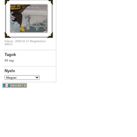
Dátum: 2008-02-27
Megtekintve:
4961X
Tagok
95 tag
Nyelv