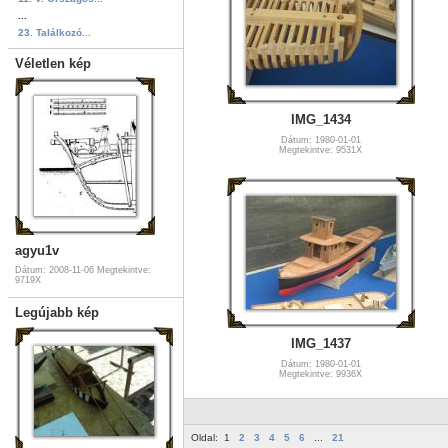
...
23. Találkozó...
Véletlen kép
IMG_1434
Dátum: 1980-01-01
Megtekintve: 9531X
agyu1v
Dátum: 2008-11-06
Megtekintve:
9719X
Legújabb kép
IMG_1437
Dátum: 1980-01-01
Megtekintve: 9936X
Oldal:
1
2
3
4
5
6
...
21