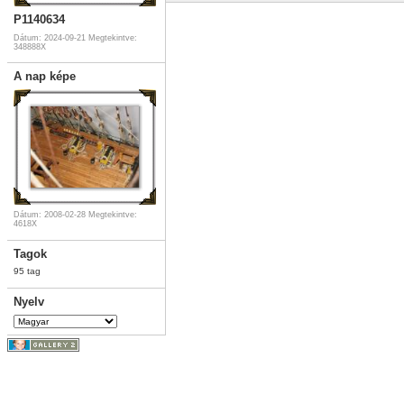
P1140634
Dátum: 2024-09-21
Megtekintve:
348888X
A nap képe
Dátum: 2008-02-28
Megtekintve:
4618X
Tagok
95 tag
Nyelv