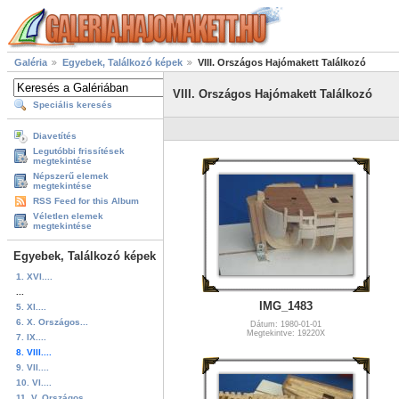
Galéria
Egyebek, Találkozó képek
VIII. Országos Hajómakett Találkozó
VIII. Országos Hajómakett Találkozó
Speciális keresés
Diavetítés
Legutóbbi frissítések
megtekintése
Népszerű elemek
megtekintése
RSS Feed for this Album
Véletlen elemek
megtekintése
Egyebek, Találkozó képek
1. XVI....
...
IMG_1483
5. XI....
6. X. Országos...
Dátum: 1980-01-01
Megtekintve: 19220X
7. IX....
8. VIII....
9. VII....
10. VI....
11. V. Országos...