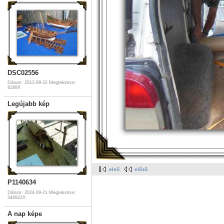
DSC02556
Dátum: 2013-09-22
Megtekintve:
8289X
Legújabb kép
első
előző
P1140634
Dátum: 2024-09-21
Megtekintve:
348922X
A nap képe