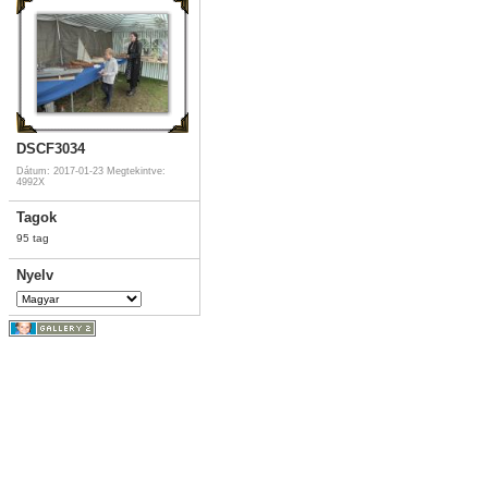
DSCF3034
Dátum: 2017-01-23
Megtekintve:
4992X
Tagok
95 tag
Nyelv