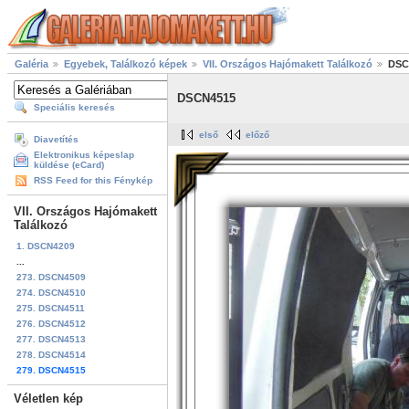
Galéria
Egyebek, Találkozó képek
VII. Országos Hajómakett Találkozó
DSC
DSCN4515
Speciális keresés
első
előző
Diavetítés
Elektronikus képeslap
küldése (eCard)
RSS Feed for this Fénykép
VII. Országos Hajómakett
Találkozó
1. DSCN4209
...
273. DSCN4509
274. DSCN4510
275. DSCN4511
276. DSCN4512
277. DSCN4513
278. DSCN4514
279. DSCN4515
Véletlen kép