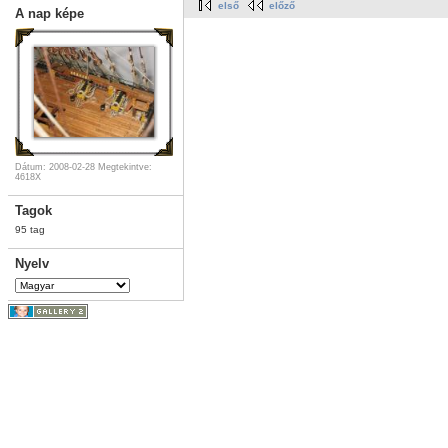
első
előző
A nap képe
Dátum: 2008-02-28
Megtekintve:
4618X
Tagok
95 tag
Nyelv