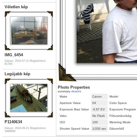
Véletlen kép
IMG_6454
Dátum: 2010-07-11
Megtekintve:
8178X
Legújabb kép
Photo Properties
summary
details
Make
Canon
Model
Aperture Value
f/4
Color Space
Exposure Bias Value
-0,67 EV
Exposure Program
Vaku
No Flash
Fókusztávolság
P1140634
ISO
100
Metering Mode
Dátum: 2024-09-21
Megtekintve:
Shutter Speed Value
1/200 sec
Dátum/Idő
348889X