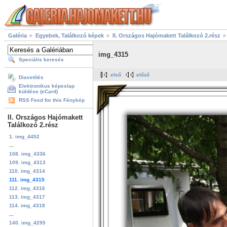
Galéria
Egyebek, Találkozó képek
II. Országos Hajómakett Találkozó 2.rész
img_4315
Speciális keresés
első
előző
Diavetítés
Elektronikus képeslap
küldése (eCard)
RSS Feed for this Fénykép
II. Országos Hajómakett
Találkozó 2.rész
1. img_4452
...
108. img_4336
109. img_4313
110. img_4314
111. img_4315
112. img_4316
113. img_4317
114. img_4318
...
140. img_4295